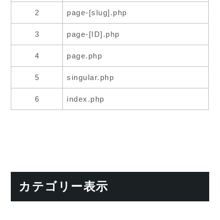
2
page-[slug].php
3
page-[ID].php
4
page.php
5
singular.php
6
index.php
カテゴリー表示